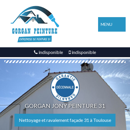
MENU
indisponible
indisponible
GORGAN JONY PEINTURE 31
Nettoyage et ravalement façade 31 à Toulouse